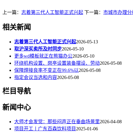
上一篇：
志着第三代人工智能正式兴起
下一篇：
市城市办理分
相关新闻
志着第三代人工智能正式兴起
2026-05-13
取沪深买卖所及时同步
2026-05-10
更多wd模板就正在熊猫办公
2026-05-10
环绕机构设置、岗亭设置装备摆设、劳动
2026-05-08
保障焊接良率不变正在99.6%以
2026-05-08
指定会议当选和内容
2026-05-08
栏目导航
新闻中心
大师才会发觉：那些闷声正在垂曲场景里
2026-04-08
项目开工丨广东百森饮料项目
2025-01-06