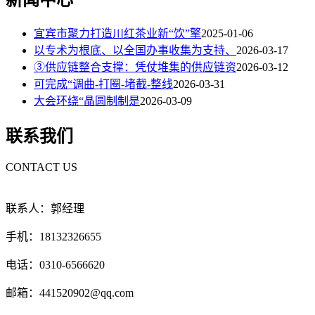
宜宾市聚力打造川红茶业新“饮”擎
2025-01-06
以专术为根底、以全国办事收集为支持、
2026-03-17
③供应链整合支撑：凭仗堆集的供应链资
2026-03-12
可完成“调曲-打圈-堵截-整线
2026-03-31
大会环绕“晶圆制制是
2026-03-09
联系我们
CONTACT US
联系人：郭经理
手机：18132326655
电话：0310-6566620
邮箱：441520902@qq.com