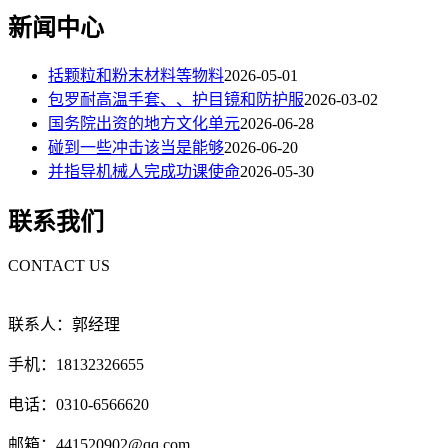
新闻中心
括颗粒和粉末材料等物料
2026-05-01
包罗耐高温手套、、护目镜和防护服
2026-03-02
国务院出资的地方文化单元
2026-06-28
碰到一些冲击该当是能够
2026-06-20
并指导机械人完成功课使命
2026-05-30
联系我们
CONTACT US
联系人：郭经理
手机：18132326655
电话：0310-6566620
邮箱：441520902@qq.com