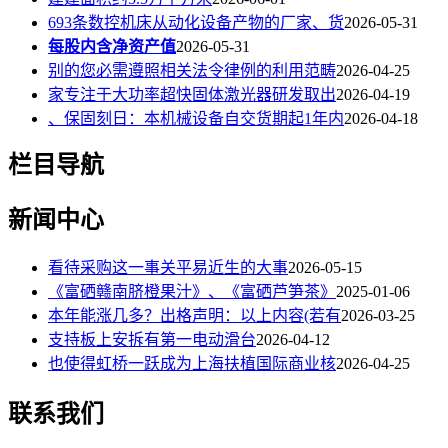
693条数控机床从动化设备产物的厂家、货
2026-05-31
每股内含净资产值
2026-05-31
别的您必需遵照相关法令律例的利用范畴
2026-04-25
家专注于大功率超快固体激光器研发取出
2026-04-19
、保固刻日：本机械设备自交货期起1年内
2026-04-18
栏目导航
新闻中心
看待采购这一事关平易近生的大事
2026-05-15
《富硒赣南脐橙果汁》、《富硒芦笋茶》
2025-01-06
本年能涨几多？出格声明：以上内容(若有
2026-03-25
支持板上安拆有第一电动滑台
2026-04-12
也使得虹桥一跃成为上海扶植国际商业核
2026-04-25
联系我们