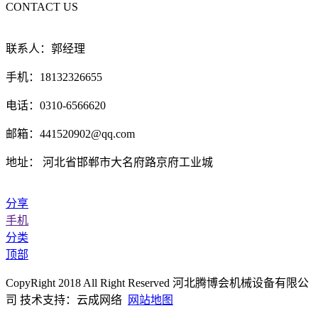
CONTACT US
联系人：郭经理
手机：18132326655
电话：0310-6566620
邮箱：441520902@qq.com
地址： 河北省邯郸市大名府路京府工业城
分享
手机
分类
顶部
CopyRight 2018 All Right Reserved 河北腾博会机械设备有限公
司 技术支持：云成网络
网站地图