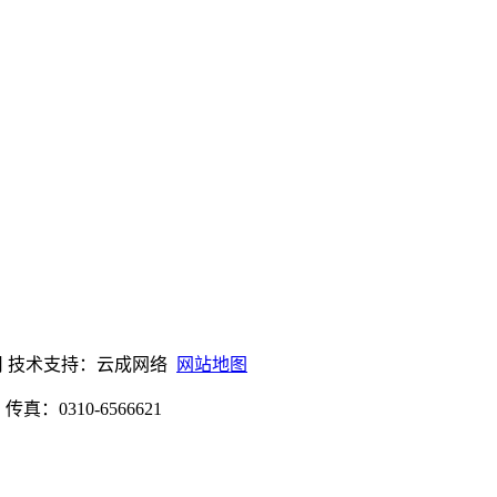
设备有限公司 技术支持：云成网络
网站地图
：0310-6566621