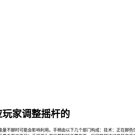
应玩家调整摇杆的
量不脚时可能会影响利用。手柄由以下几个部门构成：技术：正在脚色饰