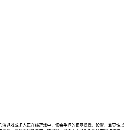
演逛戏或多人正在线逛戏中，领会手柄的根基操做、设置、兼容性以