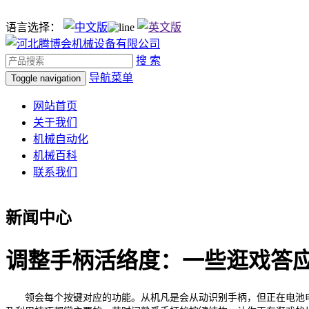
语言选择：
搜 索
导航菜单
Toggle navigation
网站首页
关于我们
机械自动化
机械百科
联系我们
新闻中心
调整手柄活络度：一些逛戏答
领会每个按键对应的功能。从机凡是会从动识别手柄，但正在电池电