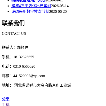
持续被普遍用户关心
2026-04-01
建成4万平方化出产车间
2026-05-14
设想采用数字挨次节制
2026-06-20
联系我们
CONTACT US
联系人：郭经理
手机：18132326655
电话：0310-6566620
邮箱：441520902@qq.com
地址： 河北省邯郸市大名府路京府工业城
分享
手机