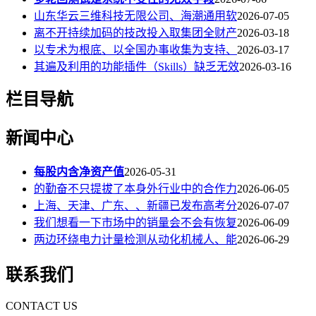
山东华云三维科技无限公司、海潮通用软
2026-07-05
离不开持续加码的技改投入取集团全财产
2026-03-18
以专术为根底、以全国办事收集为支持、
2026-03-17
其遍及利用的功能插件（Skills）缺乏无效
2026-03-16
栏目导航
新闻中心
每股内含净资产值
2026-05-31
的勤奋不只提拔了本身外行业中的合作力
2026-06-05
上海、天津、广东、、新疆已发布高考分
2026-07-07
我们想看一下市场中的销量会不会有恢复
2026-06-09
两边环绕电力计量检测从动化机械人、能
2026-06-29
联系我们
CONTACT US