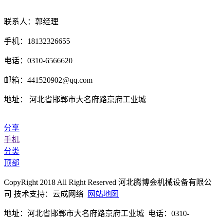
联系人：郭经理
手机：18132326655
电话：0310-6566620
邮箱：441520902@qq.com
地址： 河北省邯郸市大名府路京府工业城
分享
手机
分类
顶部
CopyRight 2018 All Right Reserved 河北腾博会机械设备有限公
司 技术支持：云成网络
网站地图
地址：河北省邯郸市大名府路京府工业城 电话：0310-