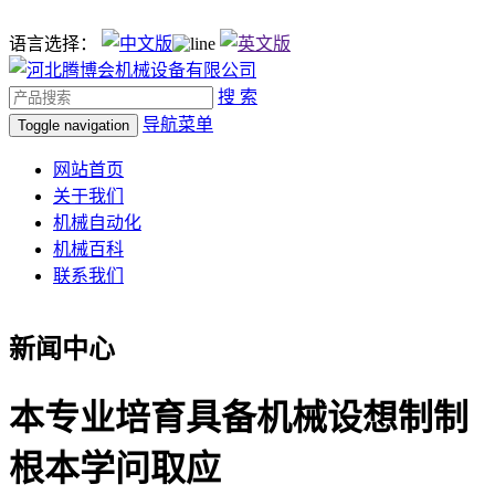
语言选择：
搜 索
导航菜单
Toggle navigation
网站首页
关于我们
机械自动化
机械百科
联系我们
新闻中心
本专业培育具备机械设想制制
根本学问取应