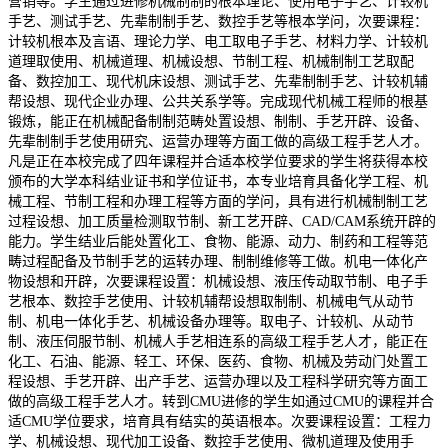
营销等。学生通过进修机械制制的根本理论、使用电子手艺、计较机
手艺、测试手艺、先辈制制手艺、数控手艺等根本学问，次要课程：
计较机根本及言语、理论力学、电工取电子手艺、材料力学、计较机
道理取使用、机械道理、机械设想、节制工程、机械制制工艺取配
备、数控加工、现代机床设想、测试手艺、先辈制制手艺、计较机辅
帮设想、现代企业办理、公共关系学等。完成现代机械工程师的根基
锻炼，能正在机械配备制制范畴处置设想、制制、手艺开辟、设备、
先辈制制手艺使用研究、运营办理等方面工做的高级工程手艺人才。
凡是正在本校完成了四年课程并合适本校学位要求的学生将获得本校
颁布的大学本科结业证书和学位证书，本专业培育具备化学工程、机
械工程、节制工程和办理工程等方面的学问，具有进行机械制制工艺
过程设想、加工质量检测取节制、新工艺开辟、CAD/CAM系统开辟的
能力。学生结业后能处置化工、食物、能源、动力、制药和工程等范
畴过程配备及节制手艺的运转办理、制制维修等工做。机电一体化产
物设想和开辟，次要课程设置：机械设想、液压传动取节制、电子手
艺根本、数控手艺使用、计较机辅帮设想取制制、机械电气从动节
制、机电一体化手艺、机械设备办理等。取电子、计较机、从动节
制、液压伺服节制、机械人手艺相连系的高级工程手艺人才，能正在
化工、石油、能源、轻工、环保、医药、食物、机械及劳动门处置工
程设想、手艺开辟、出产手艺、运营办理以及工程科学研究等方面工
做的高级工程手艺人才。转到CMU进修的学生如通过CMU的课程并合
适CMU学位要求，培育具有结实的英语根本。次要课程设置：工程力
学、机械设想、现代加工设备、数控手艺使用、微机道理及使用手