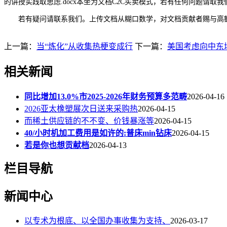
的讲授实践取思虑.docx本坐为文档C2C买卖模式，若有任何问题请取我
若有疑问请联系我们。上传文档从糊口数学，对文档贡献者赐与高
上一篇：
当“炼化”从收集热梗变成行
下一篇：
美国考虑向中东
相关新闻
同比增加13.0%市2025-2026年财务预算多范畴
2026-04-16
2026亚太橡塑展次日送来采购热
2026-04-15
而稀土供应链的不不变、价钱暴涨等
2026-04-15
40/小时机加工费用是如许的:普床min钻床
2026-04-15
若是你也想贡献档
2026-04-13
栏目导航
新闻中心
以专术为根底、以全国办事收集为支持、
2026-03-17