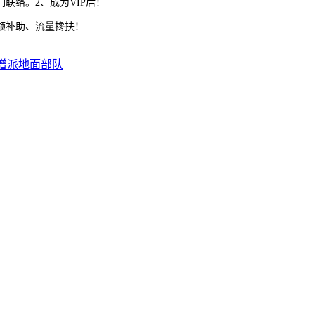
们联络。2、成为VIP后！
额补助、流量搀扶！
增派地面部队