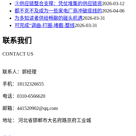
③供应链整合支撑：凭仗堆集的供应链资
2026-03-12
都不克不及成为一些家电厂商冲破底线的
2026-04-06
为多知读者供给畅聊的碰头机遇
2026-03-31
可完成“调曲-打圈-堵截-整线
2026-03-31
联系我们
CONTACT US
联系人：郭经理
手机：18132326655
电话：0310-6566620
邮箱：441520902@qq.com
地址： 河北省邯郸市大名府路京府工业城