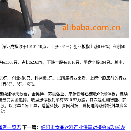
证成指收于10101.10点，上涨0.41%；创业板指上涨0.66%；科创50
8只，占比62.63%，下跌个股有1816只，平盘个股194只。其中，
9只，创业板6只，科创板1只。以所属行业来看，上榜个股居前的行业
有8只、8只、6只。
。连续涨停天数看，金奥博、苏豪弘业、来伊份等已连收6个涨停板，连续
受资金追捧，收盘涨停板封单有6510.52万股，其次是汇洲智能、梦
3.99万股。以封单金额计算，遥望科技、梦网科技、爱柯迪等涨停板封单资金
据宝）
军者一览无
下一篇：
绵阳市食品饮料产业供需对接会成功举办