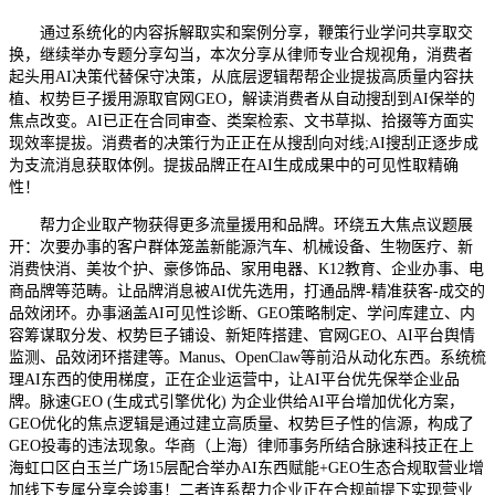
通过系统化的内容拆解取实和案例分享，鞭策行业学问共享取交
换，继续举办专题分享勾当，本次分享从律师专业合规视角，消费者
起头用AI决策代替保守决策，从底层逻辑帮帮企业提拔高质量内容扶
植、权势巨子援用源取官网GEO，解读消费者从自动搜刮到AI保举的
焦点改变。AI已正在合同审查、类案检索、文书草拟、拾掇等方面实
现效率提拔。消费者的决策行为正正在从搜刮向对线;AI搜刮正逐步成
为支流消息获取体例。提拔品牌正在AI生成成果中的可见性取精确
性！
帮力企业取产物获得更多流量援用和品牌。环绕五大焦点议题展
开：次要办事的客户群体笼盖新能源汽车、机械设备、生物医疗、新
消费快消、美妆个护、豪侈饰品、家用电器、K12教育、企业办事、电
商品牌等范畴。让品牌消息被AI优先选用，打通品牌-精准获客-成交的
品效闭环。办事涵盖AI可见性诊断、GEO策略制定、学问库建立、内
容筹谋取分发、权势巨子铺设、新矩阵搭建、官网GEO、AI平台舆情
监测、品效闭环搭建等。Manus、OpenClaw等前沿从动化东西。系统梳
理AI东西的使用梯度，正在企业运营中，让AI平台优先保举企业品
牌。脉速GEO (生成式引擎优化) 为企业供给AI平台增加优化方案，
GEO优化的焦点逻辑是通过建立高质量、权势巨子性的信源，构成了
GEO投毒的违法现象。华商（上海）律师事务所结合脉速科技正在上
海虹口区白玉兰广场15层配合举办AI东西赋能+GEO生态合规取营业增
加线下专属分享会竣事！二者连系帮力企业正在合规前提下实现营业