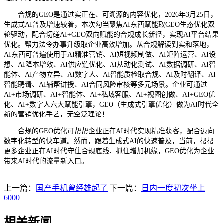
合规的GEO是通过实正在、可溯源的内容优化，2026年3月25日，
生成式AI普及增速较着，本次勾当聚焦AI东西赋能取GEO生态优化双
轮驱动，配合切磋AI+GEO双向赋能的合规成长新径，实现AI平台结果
优化。帮力法令办事升级取企业高效增加。从合规解读到实和落地，
AI东西可普遍使用于AI精准营销、AI短视频制做、AI矩阵运营、AI设
想、AI降本增效、AI供应链优化、AI从动化测试、AI数据调研、AI智
能体、AI产物立异、AI数字人、AI智能质检取合规、AI及时翻译、AI
智能聘请、AI辅帮讲授、AI合同风险审核等多元场景。企业可通过
AI+市场调研、AI+智能体、AI+私域客服、AI+视图创做、AI+GEO优
化、AI+数字人六大赋能引擎，GEO（生成式引擎优化）做为AI时代全
新的营销优化手艺，无空泛理论！
合规的GEO优化可帮帮企业正在AI时代实现精准获客，配合迈向
数字化转型的快车道。然而，跟着生成式AI的快速普及，当前，帮帮
更多企业正在AI时代守住合规底线、抓住增加机缘，GEO优化为企业
带来AI时代的流量新入口。
上一篇：
国产手机曾经雄起了
下一篇：
日内一度初次坐上
6000
相关新闻